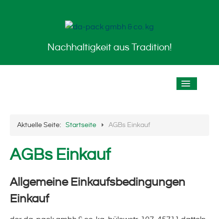
Nachhaltigkeit aus Tradition!
Startseite
Aktuelle Seite:
Startseite
AGBs Einkauf
Das Unternehmen
AGBs Einkauf
Historie / Chronik
Allgemeine Einkaufsbedingungen
Der Standort
Einkauf
Stellenangebote