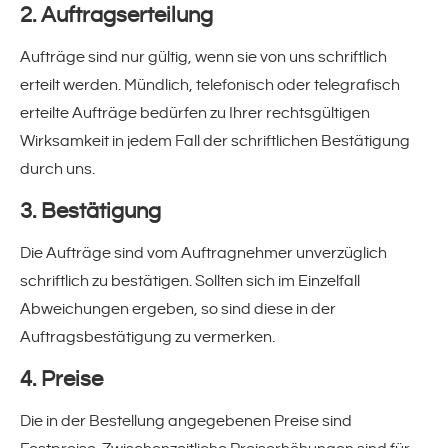
2. Auftragserteilung
PP-Strapping-Band
Aufträge sind nur gültig, wenn sie von uns schriftlich
erteilt werden. Mündlich, telefonisch oder telegrafisch
Filamentklebebänder
erteilte Aufträge bedürfen zu Ihrer rechtsgültigen
Wirksamkeit in jedem Fall der schriftlichen Bestätigung
Kreppklebeband
durch uns.
silktape(!)
3. Bestätigung
Die Aufträge sind vom Auftragnehmer unverzüglich
Umreifungstechnik
schriftlich zu bestätigen. Sollten sich im Einzelfall
Abweichungen ergeben, so sind diese in der
Textiles Umreifungsband
Auftragsbestätigung zu vermerken.
PP-Umreifungsband
4. Preise
Die in der Bestellung angegebenen Preise sind
Stahl-Umreifungsband