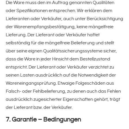
Die Ware muss den im Auftrag genannten Qualitäten
oder Spezifikationen entsprechen. Wir erklären dem
ventiLITE(!) florette
Lieferanten oder Verkäufer, auch unter Berücksichtigung
der Warenempfangsbestätigung, keine mängelfreie
ventiLITE(!) BASIC, POWER und
Lieferung. Der Lieferant oder Verkäufer haftet
SUPERPOWER
selbständig für die mängelfreie Belieferung und stellt
über seine eignen Qualitätssicherungssysteme sicher,
proTYRE(!) - Reifenstretchfolie für
dass die Ware in jeder Hinsicht dem Bestellzustand
entspricht. Der Lieferant oder Verkäufer verzichtet zu
Schutz und sicheren Transport
seinen Lasten ausdrücklich auf die Notwendigkeit der
Wareneingangsprüfung. Etwaige Folgeschäden aus
proFOOD(!)-stretch
Falsch- oder Fehlbelieferung, zu denen auch das Fehlen
ausdrücklich zugesicherter Eigenschaften gehört, trägt
recyCLONE(!)
der Lieferant bzw. der Verkäufer.
profit(!)-stretch
7. Garantie – Bedingungen