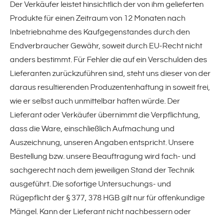
Der Verkäufer leistet hinsichtlich der von ihm gelieferten
Verpackungsmaschinen
Produkte für einen Zeitraum von 12 Monaten nach
Inbetriebnahme des Kaufgegenstandes durch den
Lantech Stretchwickler
Endverbraucher Gewähr, soweit durch EU-Recht nicht
anders bestimmt. Für Fehler die auf ein Verschulden des
Atlanta Stretchwickler
Lieferanten zurückzuführen sind, steht uns dieser von der
daraus resultierenden Produzentenhaftung in soweit frei,
Luftpolstermaschinen
wie er selbst auch unmittelbar haften würde. Der
Luftpolsterketten & -matten
Lieferant oder Verkäufer übernimmt die Verpflichtung,
dass die Ware, einschließlich Aufmachung und
Zubehör
Auszeichnung, unseren Angaben entspricht. Unsere
Bestellung bzw. unsere Beauftragung wird fach- und
sachgerecht nach dem jeweiligen Stand der Technik
Kontakt
ausgeführt. Die sofortige Untersuchungs- und
Rügepflicht der § 377, 378 HGB gilt nur für offenkundige
Mängel. Kann der Lieferant nicht nachbessern oder