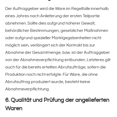
Stretchfolien
Der Auftraggeber wird die Ware im Regelfalle innerhalb
smart(!)-stretch
eines Jahres nach Anlieferung der ersten Teilpartie
abnehmen. Sollte dies aufgrund höherer Gewalt,
Hand- & Maschinenstretchfolie
behördlicher Bestimmungen, gesetzlicher Maßnahmen
oder aufgrund spezieller Marktgegebenheiten nicht
cosy(!)-stretch
möglich sein, verlängert sich der Kontrakt bis zur
Abnahme der Gesamtmenge, bzw. ist der Auftraggeber
Bündelstretchfolie
von der Abnahmeverpflichtung entbunden. Letzteres gilt
auch für die bereits erteilten Abrufaufträge, sofern die
Mini-Stretchfolie
Produktion noch nicht erfolgte. Für Ware, die ohne
Abrufauftrag produziert wurde, besteht keine
ventiLITE(!) »
Abnahmeverpflichtung.
ventiLITE(!) air
6. Qualität und Prüfung der angelieferten
Waren
ventiLITE(!) flora