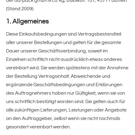
der da-pack gmbh & co. kg, bülowstr. 107, 45711 datteln
(Stand 2009)
Ausbildung
1. Allgemeines
News / Termine / Wissenswertes
Diese Einkaufsbedingungen sind Vertragsbestandteil
aller unserer Bestellungen und gelten für die gesamte
Produkte
Dauer unserer Geschäftsverbindung, soweit im
Einzelnen schriftlich nicht ausdrücklich etwas anderes
Schrumpffolien & -hauben
vereinbart wird. Sie werden spätestens mit der Annahme
der Bestellung Vertragsinhalt. Abweichende und
Schrumpffolien
ergänzende Geschäftsbedingungen und Erklärungen
des Auftragnehmers haben nur Gültigkeit, wenn sie von
S-Haube
uns schriftlich bestätigt worden sind. Sie gelten auch für
alle zukünftigen Lieferungen, Leistungen oder Angebote
Klebebänder
an den Auftraggeber, selbst wenn sie nicht nochmals
gesondert vereinbart werden.
Verpackungsklebebänder