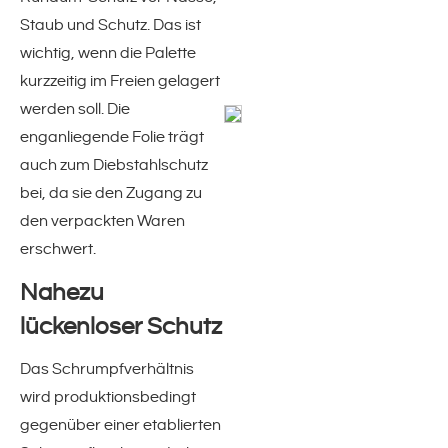
Staub und Schutz. Das ist
PET-Umreifungsband
wichtig, wenn die Palette
kurzzeitig im Freien gelagert
Antirutschpapier
werden soll. Die
enganliegende Folie trägt
Bogenspender
auch zum Diebstahlschutz
bei, da sie den Zugang zu
coolPACK(!)
den verpackten Waren
erschwert.
Sonstiges Verpackungsmaterial
Nahezu
Begleitpapiertaschen
lückenloser Schutz
Das Schrumpfverhältnis
organicFILL(!)
wird produktionsbedingt
gegenüber einer etablierten