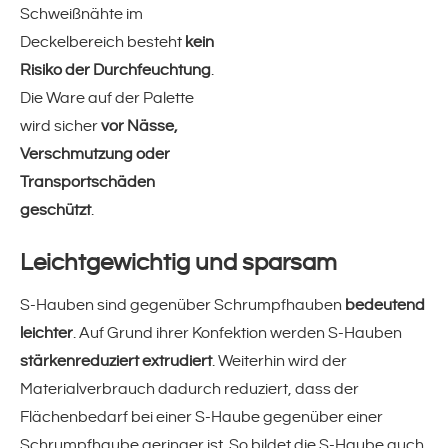
Schweißnähte im
ventiLITE(!) florette
Deckelbereich besteht
kein
Risiko der Durchfeuchtung
.
ventiLITE(!) BASIC, POWER und
Die Ware auf der Palette
wird sicher
vor Nässe,
SUPERPOWER
Verschmutzung oder
Transportschäden
proTYRE(!) - Reifenstretchfolie für
geschützt
.
Schutz und sicheren Transport
Leichtgewichtig und sparsam
proFOOD(!)-stretch
S-Hauben sind gegenüber Schrumpfhauben
bedeutend
leichter
. Auf Grund ihrer Konfektion werden S-Hauben
recyCLONE(!)
stärkenreduziert extrudiert
. Weiterhin wird der
Materialverbrauch dadurch reduziert, dass der
profit(!)-stretch
Flächenbedarf bei einer S-Haube gegenüber einer
Schrumpfhaube geringer ist. So bildet die S-Haube auch