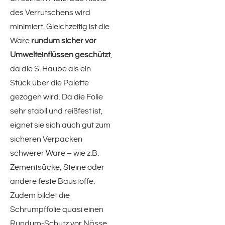
des Verrutschens wird
PP-Strapping-Band
minimiert. Gleichzeitig ist die
Ware
rundum sicher vor
Filamentklebebänder
Umwelteinflüssen geschützt
,
da die S-Haube als ein
Kreppklebeband
Stück über die Palette
gezogen wird. Da die Folie
silktape(!)
sehr stabil und reißfest ist,
eignet sie sich auch gut zum
Umreifungstechnik
sicheren Verpacken
schwerer Ware – wie z.B.
Textiles Umreifungsband
Zementsäcke, Steine oder
andere feste Baustoffe.
PP-Umreifungsband
Zudem bildet die
Schrumpffolie quasi einen
Stahl-Umreifungsband
Rundum-Schutz vor Nässe,