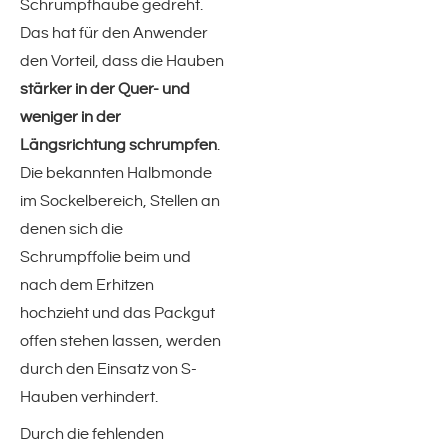
Stretchfolien
Schrumpfhaube gedreht.
Das hat für den Anwender
smart(!)-stretch
den Vorteil, dass die Hauben
stärker in der Quer- und
Hand- & Maschinenstretchfolie
weniger in der
Längsrichtung schrumpfen
.
cosy(!)-stretch
Die bekannten Halbmonde
im Sockelbereich, Stellen an
Bündelstretchfolie
denen sich die
Schrumpffolie beim und
Mini-Stretchfolie
nach dem Erhitzen
hochzieht und das Packgut
ventiLITE(!) »
offen stehen lassen, werden
durch den Einsatz von S-
ventiLITE(!) air
Hauben verhindert.
ventiLITE(!) flora
Durch die fehlenden