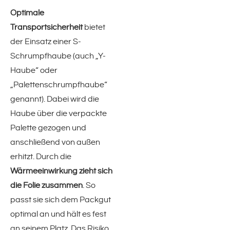
Optimale
Ausbildung
Transportsicherheit
bietet
der Einsatz einer S-
News / Termine / Wissenswertes
Schrumpfhaube (auch „Y-
Haube“ oder
Produkte
„Palettenschrumpfhaube“
genannt). Dabei wird die
Schrumpffolien & -hauben
Haube über die verpackte
Palette gezogen und
Schrumpffolien
anschließend von außen
erhitzt. Durch die
S-Haube
Wärmeeinwirkung zieht sich
die Folie zusammen
. So
Klebebänder
passt sie sich dem Packgut
optimal an und hält es fest
Verpackungsklebebänder
an seinem Platz. Das Risiko