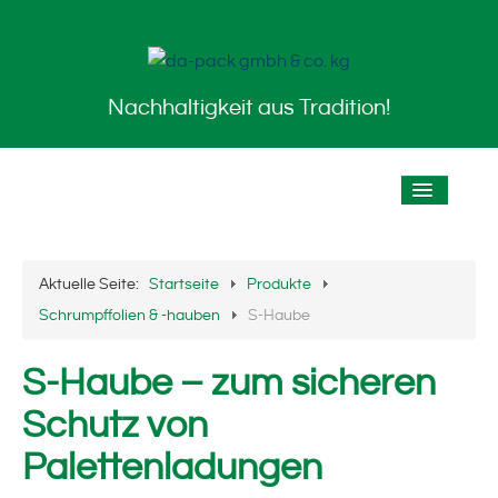
Nachhaltigkeit aus Tradition!
Startseite
Aktuelle Seite:
Startseite
Produkte
Das Unternehmen
Schrumpffolien & -hauben
S-Haube
Historie / Chronik
S-Haube – zum sicheren
Schutz von
Der Standort
Palettenladungen
Stellenangebote