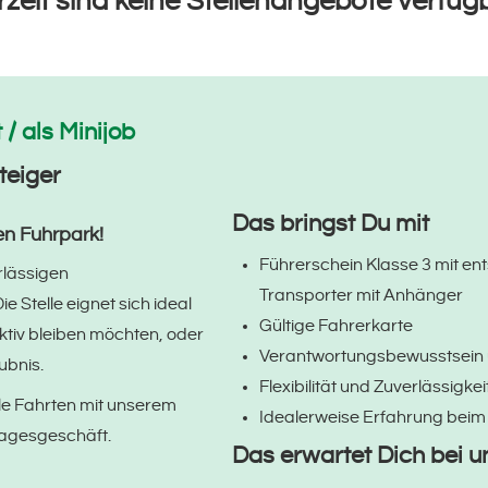
erzeit sind keine Stellenangebote verfüg
 / als Minijob
teiger
Das bringst Du mit
en Fuhrpark!
Führerschein Klasse 3 mit en
rlässigen
Transporter mit Anhänger
e Stelle eignet sich ideal
Gültige Fahrerkarte
aktiv bleiben möchten, oder
Verantwortungsbewusstsein
ubnis.
Flexibilität und Zuverlässigkei
e Fahrten mit unserem
Idealerweise Erfahrung beim 
 Tagesgeschäft.
Das erwartet Dich bei u