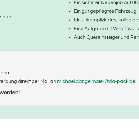
Ein sicherer Nebenjob auf 6
Ein gut gepflegtes Fahrzeug
inter
Ein unkompliziertes, kollegia
Eine Aufgabe mit Verantwor
Auch Quereinsteiger und Rent
rnen.
rbung direkt per Mail an
michael.dangelmaier@da-pack.de
!
 werden!