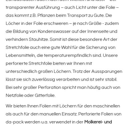
transparenter Ausführung – auch Licht unter die Folie –
PET-Umreifungsband
das kommt z.B. Pflanzen beim Transport zu Gute. Die
Löcher in der Folie erschweren – je nach Größe - zudem
Antirutschpapier
die Bildung von Kondenswasser auf der Innenseite und
verhindern Stauhitze. Somit ist diese besondere Art der
Bogenspender
Stretchfolie auch eine gute Wahl für die Sicherung von
Lebensmitteln, die temperaturempfindlich sind. Unsere
coolPACK(!)
perforierte Stretchfolie bieten wir Ihnen mit
unterschiedlich großen Löchern. Trotz der Aussparungen
Sonstiges Verpackungsmaterial
lässt sie sich zuverlässig verarbeiten und ist sehr stabil.
Bei sehr großer Perforation spricht man häufig auch von
Begleitpapiertaschen
Netzfolie oder Gitterfolie.
Wir bieten Ihnen Folien mit Löchern für den maschinellen
organicFILL(!)
als auch für den manuellen Einsatz. Perforierte Folien von
da-pack werden u.a. verwendet in der
Molkerei- und