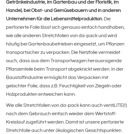
Stretchfolien
Getränkeindustrie, im Gartenbau und der Floristik, im
Handel, bei Obst- und Gemüsebauern und in anderen
smart(!)-stretch
Unternehmen für die Lebensmittelproduktion
. Die
perforierte Folie lässt sich genauso einfach handhaben,
Hand- & Maschinenstretchfolie
wie alle anderen Stretchfolien von da-pack und wird
häufig bei Gartenbaubetrieben eingesetzt, um Pflanzen
cosy(!)-stretch
transportsicher zu verpacken. Die Netzfolie vermeidet
auch, dass aus dem Transportwagen herausragende
Bündelstretchfolie
Pflanzenteile beim Transport abgeknickt werden. In der
Baustoffindustrie ermöglicht das Verpacken mit
Mini-Stretchfolie
gelochter Folie, dass z.B. Feuchtigkeit von Ziegeln oder
Holzprodukten entweichen kann.
ventiLITE(!) »
Wie alle Stretchfolien von da-pack kann auch ventiLITE(!)
ventiLITE(!) air
nach dem Gebrauch einfach wieder dem Wertstoff-
Kreislauf zugeführt werden. Damit ist unsere perforierte
ventiLITE(!) flora
Stretchfolie auch unter ökologischen Gesichtspunkten