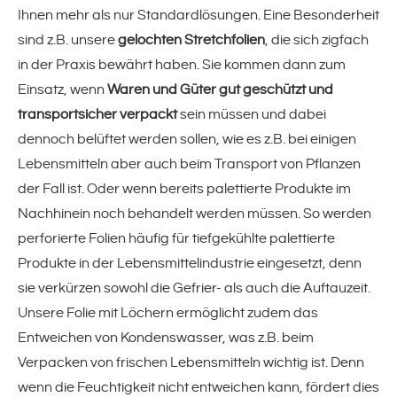
Ihnen mehr als nur Standardlösungen. Eine Besonderheit
Ausbildung
sind z.B. unsere
gelochten Stretchfolien
, die sich zigfach
in der Praxis bewährt haben. Sie kommen dann zum
News / Termine / Wissenswertes
Einsatz, wenn
Waren und Güter gut geschützt und
transportsicher verpackt
sein müssen und dabei
dennoch belüftet werden sollen, wie es z.B. bei einigen
Produkte
Lebensmitteln aber auch beim Transport von Pflanzen
der Fall ist. Oder wenn bereits palettierte Produkte im
Schrumpffolien & -hauben
Nachhinein noch behandelt werden müssen. So werden
Schrumpffolien
perforierte Folien häufig für tiefgekühlte palettierte
Produkte in der Lebensmittelindustrie eingesetzt, denn
S-Haube
sie verkürzen sowohl die Gefrier- als auch die Auftauzeit.
Unsere Folie mit Löchern ermöglicht zudem das
Entweichen von Kondenswasser, was z.B. beim
Klebebänder
Verpacken von frischen Lebensmitteln wichtig ist. Denn
Verpackungsklebebänder
wenn die Feuchtigkeit nicht entweichen kann, fördert dies