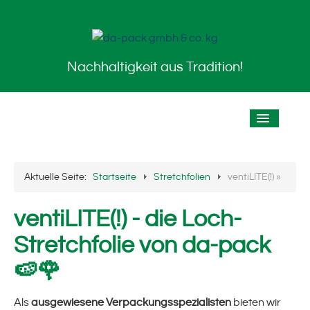
Nachhaltigkeit aus Tradition!
Startseite
Aktuelle Seite:
Startseite
Stretchfolien
ventiLITE(!) »
Das Unternehmen
ventiLITE(!) - die Loch-
Historie / Chronik
Stretchfolie von da-pack
Der Standort
🍉🌹
Stellenangebote
Als
ausgewiesene Verpackungsspezialisten
bieten wir