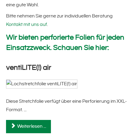
eine gute Wahl.
ventiLITE(!) florette
Bitte nehmen Sie gerne zur individuellen Beratung
Kontakt mit uns auf
.
ventiLITE(!) BASIC, POWER und
Wir bieten perforierte Folien für jeden
SUPERPOWER
Einsatzzweck. Schauen Sie hier:
proTYRE(!) - Reifenstretchfolie für
ventiLITE(!) air
Schutz und sicheren Transport
proFOOD(!)-stretch
Diese Stretchfolie verfügt über eine Perforierung im XXL-
recyCLONE(!)
Format. ...
profit(!)-stretch
Weiterlesen ...