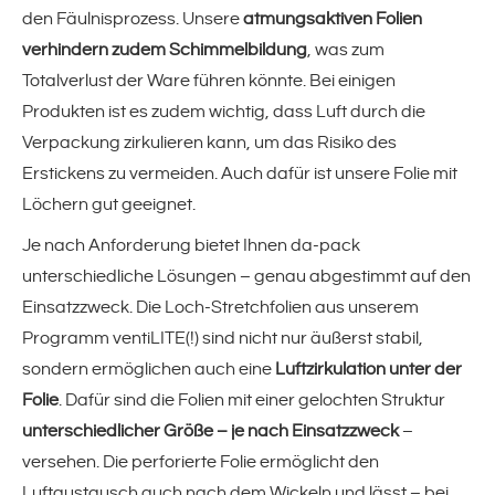
den Fäulnisprozess. Unsere
atmungsaktiven Folien
PP-Strapping-Band
verhindern zudem Schimmelbildung
, was zum
Totalverlust der Ware führen könnte. Bei einigen
Filamentklebebänder
Produkten ist es zudem wichtig, dass Luft durch die
Verpackung zirkulieren kann, um das Risiko des
Kreppklebeband
Erstickens zu vermeiden. Auch dafür ist unsere Folie mit
Löchern gut geeignet.
silktape(!)
Je nach Anforderung bietet Ihnen da-pack
unterschiedliche Lösungen – genau abgestimmt auf den
Umreifungstechnik
Einsatzzweck. Die Loch-Stretchfolien aus unserem
Programm ventiLITE(!) sind nicht nur äußerst stabil,
Textiles Umreifungsband
sondern ermöglichen auch eine
Luftzirkulation unter der
Folie
. Dafür sind die Folien mit einer gelochten Struktur
PP-Umreifungsband
unterschiedlicher Größe – je nach Einsatzzweck
–
versehen. Die perforierte Folie ermöglicht den
Stahl-Umreifungsband
Luftaustausch auch nach dem Wickeln und lässt – bei